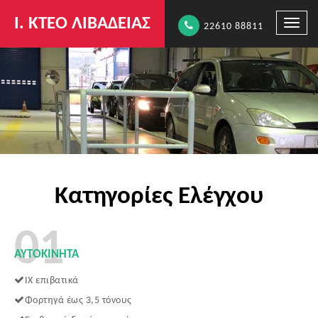
Ι. ΚΤΕΟ ΛΙΒΑΔΕΙΑΣ
Εναλλ
22610 88811
πλοήγ
Κατηγορίες Ελέγχου
01
ΑΥΤΟΚΊΝΗΤΑ
ΙΧ επιβατικά
Φορτηγά έως 3,5 τόνους