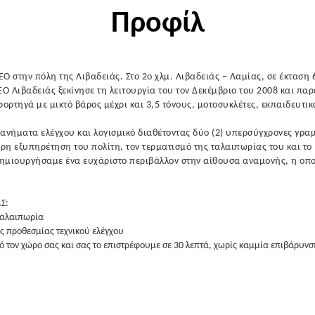
Προφίλ
Ο στην πόλη της Λιβαδειάς. Στο 2ο χλμ. Λιβαδειάς – Λαμίας, σε έκτασ
 Λιβαδειάς ξεκίνησε τη λειτουργία του τον Δεκέμβριο του 2008 και παρ
 φορτηγά με μικτό βάρος μέχρι και 3,5 τόνους, μοτοσυκλέτες, εκπαιδευτι
χανήματα ελέγχου και λογισμικό διαθέτοντας δύο (2) υπερσύγχρονες γραμ
ερη εξυπηρέτηση του πολίτη, τον τερματισμό της ταλαιπωρίας του και το
δημιουργήσαμε ένα ευχάριστο περιβάλλον στην αίθουσα αναμονής, η οπο
Σ:
 ταλαιπωρία
ς προθεσμίας τεχνικού ελέγχου
 τον χώρο σας και σας το επιστρέφουμε σε 30 λεπτά, χωρίς καμμία επιβάρυνσ