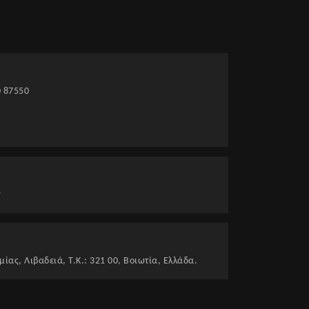
0 87550
r
ίας, Λιβαδειά, Τ.Κ.: 321 00, Βοιωτία, Ελλάδα.